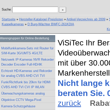
Suche:
Startseite
»
Hersteller-Kataloge/-Preislisten
»
Artikel-Verzeichnis ab 2009
»
Kuppelkameras
»
D Burg-Wächter BWFC-261KDIA
Ko
Warengruppen für Online-Bestellung
ViSiTec Ihr Be
Mobilfunkkamera-Sets mit Router für
Videoüberwach
SIM-Karte 3G/UMTS 4G/LTE
Netzwerk IP-Kameras NVR Rekorder
mit über 30.00
Decoder Encoder Full-HD/4K
Markenherstell
Echtzeit HD-Kameras und Rekorder
für analog CVBS AHD CVI TVI
Nicht lange k
Funk/Richtfunk bis 20km für HDMI
CVBS AHD TVI CVI IP WLAN
beraten Sie.
Überwachungskameras analog
Objektive CCTV Mega-Pixel
zurück
Rabat
Kamera-Schutzgehäuse