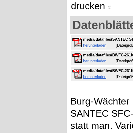
drucken
Datenblätt
media/datafiles/SANTEC S
herunterladen
[Dateigröße
media/datafiles/BWFC-261K
herunterladen
[Dateigröße
media/datafiles/BWFC-261
herunterladen
[Dateigröße
Burg-Wächter
SANTEC SFC-2
statt man. Var