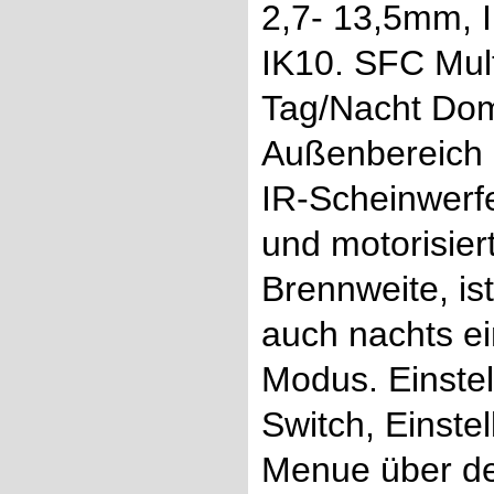
2,7- 13,5mm, I
IK10. SFC Mul
Tag/Nacht Dom
Außenbereich 
IR-Scheinwerfe
und motorisie
Brennweite, is
auch nachts e
Modus. Einste
Switch, Einste
Menue über d