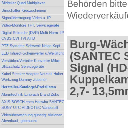
Behörden bitte
Bildteiler Quad Multiplexer
Umschalter Kreuzschienen
Wiederverkäufe
Signalübertragung Video u. IP
Video-Monitore TFT, Servicegeräte
Digital-Rekorder (DVR) Multi-Norm: IP
CVBS CVI TVI AHD
Burg-Wäc
PTZ-Systeme Schwenk-Neige-Kopf
(SANTEC S
LED Infrarot-Scheinwerfer u.Weißlicht
Verstärker/Verteiler Konverter Mikro
Signal (HD
Blitzschutz Servicegeräte
Kabel Stecker Adapter Netzteil Halter
Kuppelkam
Werkzeug Dummy Zubehör
Hersteller-Kataloge/-Preislisten
2,7- 13,5m
Alarmtechnik Einbruch Brand Zuko
AXIS BOSCH eneo Hanwha SANTEC
SONY UTC VIDEOTEC Vanderbilt...
Videoüberwachung günstig: Aktionen,
Abverkauf, gebraucht