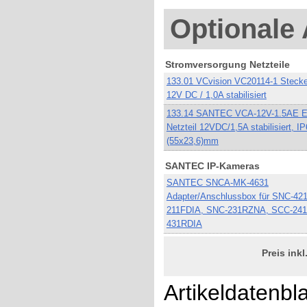
Optionale 
Stromversorgung Netzteile
133.01 VCvision VC20114-1 Stecker
12V DC / 1,0A stabilisiert
133.14 SANTEC VCA-12V-1.5AE E
Netzteil 12VDC/1,5A stabilisiert, IP
(55x23,6)mm
SANTEC IP-Kameras
SANTEC SNCA-MK-4631
Adapter/Anschlussbox für SNC-42
211FDIA, SNC-231RZNA, SCC-241
431RDIA
Preis ink
Artikeldatenbla