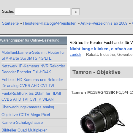
Suche:
Startseite
»
Hersteller-Kataloge/-Preislisten
»
Artikel-Verzeichnis ab 2009
»
Warengruppen für Online-Bestellung
ViSiTec Ihr Berater-Fachhandel für 
Nicht lange klicken, einfach an
Mobilfunkkamera-Sets mit Router für
zurück
Rabatt:
Industrie, Gewerbe 
SIM-Karte 3G/UMTS 4G/LTE
Netzwerk IP-Kameras NVR Rekorder
Tamron - Objektive
Decoder Encoder Full-HD/4K
Echtzeit HD-Kameras und Rekorder
für analog CVBS AHD CVI TVI
Tamron M118VG413IR F1,5/4-13m
Funk/Richtfunk bis 20km für HDMI
CVBS AHD TVI CVI IP WLAN
Überwachungskameras analog
Objektive CCTV Mega-Pixel
Kamera-Schutzgehäuse
Bildteiler Quad Multiplexer