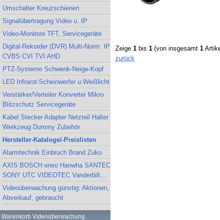
Umschalter Kreuzschienen
Signalübertragung Video u. IP
Video-Monitore TFT, Servicegeräte
Digital-Rekorder (DVR) Multi-Norm: IP
Zeige
1
bis
1
(von insgesamt
1
Artike
CVBS CVI TVI AHD
zurück
PTZ-Systeme Schwenk-Neige-Kopf
LED Infrarot-Scheinwerfer u.Weißlicht
Verstärker/Verteiler Konverter Mikro
Blitzschutz Servicegeräte
Kabel Stecker Adapter Netzteil Halter
Werkzeug Dummy Zubehör
Hersteller-Kataloge/-Preislisten
Alarmtechnik Einbruch Brand Zuko
AXIS BOSCH eneo Hanwha SANTEC
SONY UTC VIDEOTEC Vanderbilt...
Videoüberwachung günstig: Aktionen,
Abverkauf, gebraucht
Warenkorb Videoüberwachung