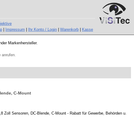
jektive
ap
|
Impressum
|
Ihr Konto / Login
|
Warenkorb
|
Kasse
nder Markenhersteller.
 anrufen.
Blende, C-Mount
,8 Zoll Sensoren, DC-Blende, C-Mount - Rabatt für Gewerbe, Behörden u.