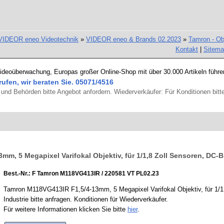
VIDEOR eneo Videotechnik
»
VIDEOR eneo & Brands 02.2023
»
Tamron - Ob
Kontakt
|
Sitem
Videoüberwachung, Europas großer Online-Shop mit über 30.000 Artikeln führe
rufen, wir beraten Sie. 05071/4516
und Behörden bitte Angebot anfordern. Wiederverkäufer: Für Konditionen bitte
m, 5 Megapixel Varifokal Objektiv, für 1/1,8 Zoll Sensoren, DC-
Best.-Nr.: F Tamron M118VG413IR / 220581 VT PL02.23
Tamron M118VG413IR F1,5/4-13mm, 5 Megapixel Varifokal Objektiv, für 1/1
Industrie bitte anfragen. Konditionen für Wiederverkäufer.
Für weitere Informationen klicken Sie bitte
hier
.