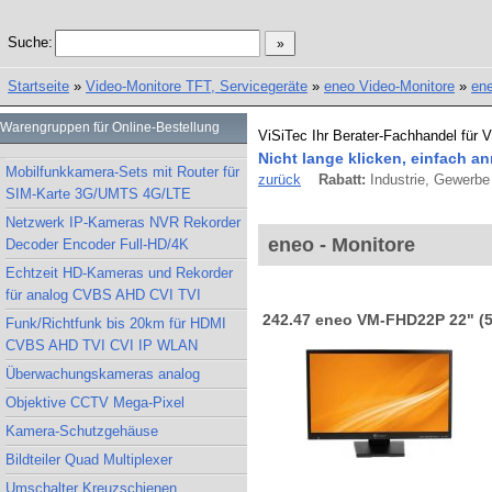
Suche:
Startseite
»
Video-Monitore TFT, Servicegeräte
»
eneo Video-Monitore
»
ene
Warengruppen für Online-Bestellung
ViSiTec Ihr Berater-Fachhandel für 
Nicht lange klicken, einfach an
Mobilfunkkamera-Sets mit Router für
zurück
Rabatt:
Industrie, Gewerbe 
SIM-Karte 3G/UMTS 4G/LTE
Netzwerk IP-Kameras NVR Rekorder
eneo - Monitore
Decoder Encoder Full-HD/4K
Echtzeit HD-Kameras und Rekorder
für analog CVBS AHD CVI TVI
242.47 eneo VM-FHD22P 22" (
Funk/Richtfunk bis 20km für HDMI
CVBS AHD TVI CVI IP WLAN
Überwachungskameras analog
Objektive CCTV Mega-Pixel
Kamera-Schutzgehäuse
Bildteiler Quad Multiplexer
Umschalter Kreuzschienen