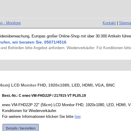
o - Monitore
Kontakt
|
Sitem
Videoüberwachung, Europas großer Online-Shop mit über 30.000 Artikeln führe
rufen, wir beraten Sie. 05071/4516
und Behörden bitte Angebot anfordern. Wiederverkäufer: Für Konditionen bitte
56cm) LCD Monitor FHD, 1920x1080, LED, HDMI, VGA, BNC
Best.-Nr.: C eneo VM-FHD22P / 217915 VT PL05.19
eneo VM-FHD22P 22" (56cm) LCD Monitor FHD, 1920x1080, LED, HDMI, VGA, 
Konditionen für Wiederverkäufer.
Für weitere Informationen klicken Sie bitte
hier
.
Details / bestellen