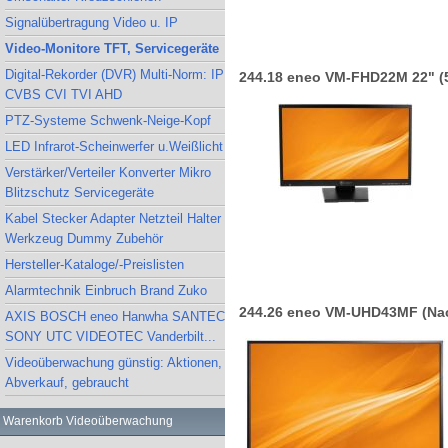
Signalübertragung Video u. IP
Video-Monitore TFT, Servicegeräte
Digital-Rekorder (DVR) Multi-Norm: IP
244.18 eneo VM-FHD22M 22" (
CVBS CVI TVI AHD
PTZ-Systeme Schwenk-Neige-Kopf
LED Infrarot-Scheinwerfer u.Weißlicht
Verstärker/Verteiler Konverter Mikro
Blitzschutz Servicegeräte
Kabel Stecker Adapter Netzteil Halter
Werkzeug Dummy Zubehör
Hersteller-Kataloge/-Preislisten
Alarmtechnik Einbruch Brand Zuko
244.26 eneo VM-UHD43MF (Nach
AXIS BOSCH eneo Hanwha SANTEC
SONY UTC VIDEOTEC Vanderbilt...
Videoüberwachung günstig: Aktionen,
Abverkauf, gebraucht
Warenkorb Videoüberwachung