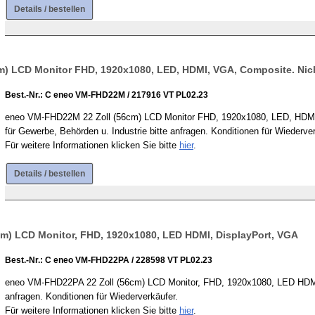
Details / bestellen
 LCD Monitor FHD, 1920x1080, LED, HDMI, VGA, Composite. Nicht m
Best.-Nr.: C eneo VM-FHD22M / 217916 VT PL02.23
eneo VM-FHD22M 22 Zoll (56cm) LCD Monitor FHD, 1920x1080, LED, HDMI, VG
für Gewerbe, Behörden u. Industrie bitte anfragen. Konditionen für Wiederver
Für weitere Informationen klicken Sie bitte
hier
.
Details / bestellen
m) LCD Monitor, FHD, 1920x1080, LED HDMI, DisplayPort, VGA
Best.-Nr.: C eneo VM-FHD22PA / 228598 VT PL02.23
eneo VM-FHD22PA 22 Zoll (56cm) LCD Monitor, FHD, 1920x1080, LED HDMI, D
anfragen. Konditionen für Wiederverkäufer.
Für weitere Informationen klicken Sie bitte
hier
.