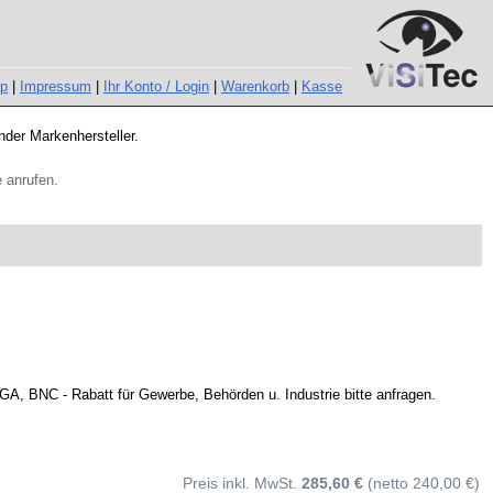
ap
|
Impressum
|
Ihr Konto / Login
|
Warenkorb
|
Kasse
nder Markenhersteller.
 anrufen.
BNC - Rabatt für Gewerbe, Behörden u. Industrie bitte anfragen.
Preis inkl. MwSt.
285,60 €
(netto 240,00 €)