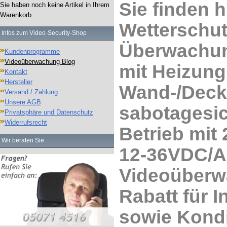
Sie finden 
Sie haben noch keine Artikel in Ihrem
Warenkorb.
Wetterschut
Infos zum Video-Security-Shop
Überwachun
Kundenprogramme
Videoüberwachung Blog
mit Heizun
Kontakt
Hersteller
Wand-/Decke
Versand / Zahlung
Unsere AGB
sabotagesic
Privatsphäre und Datenschutz
Widerrufsrecht
Betrieb mi
Wir beraten Sie
12-36VDC/AC
Videoüberw
Rabatt für 
sowie Kondi