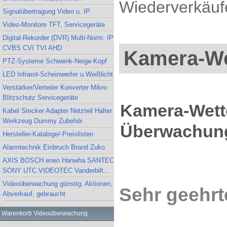
Wiederverkäufe
Signalübertragung Video u. IP
Video-Monitore TFT, Servicegeräte
Digital-Rekorder (DVR) Multi-Norm: IP
CVBS CVI TVI AHD
Kamera-We
PTZ-Systeme Schwenk-Neige-Kopf
LED Infrarot-Scheinwerfer u.Weißlicht
Verstärker/Verteiler Konverter Mikro
Blitzschutz Servicegeräte
Kamera-Wett
Kabel Stecker Adapter Netzteil Halter
Werkzeug Dummy Zubehör
Überwachung
Hersteller-Kataloge/-Preislisten
Alarmtechnik Einbruch Brand Zuko
AXIS BOSCH eneo Hanwha SANTEC
SONY UTC VIDEOTEC Vanderbilt...
Videoüberwachung günstig: Aktionen,
Sehr geehrt
Abverkauf, gebraucht
Warenkorb Videoüberwachung