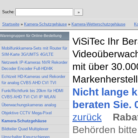
Suche:
Startseite
»
Kamera-Schutzgehäuse
»
Kamera-Wetterschutzgehäuse
Ko
Warengruppen für Online-Bestellung
ViSiTec Ihr Be
Mobilfunkkamera-Sets mit Router für
Videoüberwach
SIM-Karte 3G/UMTS 4G/LTE
Netzwerk IP-Kameras NVR Rekorder
mit über 30.00
Decoder Encoder Full-HD/4K
Markenherstell
Echtzeit HD-Kameras und Rekorder
für analog CVBS AHD CVI TVI
Nicht lange k
Funk/Richtfunk bis 20km für HDMI
CVBS AHD TVI CVI IP WLAN
beraten Sie.
Überwachungskameras analog
Objektive CCTV Mega-Pixel
zurück
Rabat
Kamera-Schutzgehäuse
Behörden bitte
Bildteiler Quad Multiplexer
Umschalter Kreuzschienen