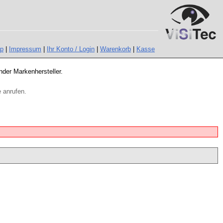
ap
|
Impressum
|
Ihr Konto / Login
|
Warenkorb
|
Kasse
nder Markenhersteller.
 anrufen.