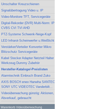
Umschalter Kreuzschienen
Signalübertragung Video u. IP
Video-Monitore TFT, Servicegeräte
Digital-Rekorder (DVR) Multi-Norm: IP
CVBS CVI TVI AHD
PTZ-Systeme Schwenk-Neige-Kopf
LED Infrarot-Scheinwerfer u.Weißlicht
Verstärker/Verteiler Konverter Mikro
Blitzschutz Servicegeräte
Kabel Stecker Adapter Netzteil Halter
Werkzeug Dummy Zubehör
Hersteller-Kataloge/-Preislisten
Alarmtechnik Einbruch Brand Zuko
AXIS BOSCH eneo Hanwha SANTEC
SONY UTC VIDEOTEC Vanderbilt...
Videoüberwachung günstig: Aktionen,
Abverkauf, gebraucht
Warenkorb Videoüberwachung