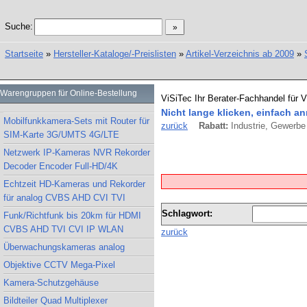
Suche:
Startseite
»
Hersteller-Kataloge/-Preislisten
»
Artikel-Verzeichnis ab 2009
»
Warengruppen für Online-Bestellung
ViSiTec Ihr Berater-Fachhandel für 
Nicht lange klicken, einfach an
Mobilfunkkamera-Sets mit Router für
zurück
Rabatt:
Industrie, Gewerbe 
SIM-Karte 3G/UMTS 4G/LTE
Netzwerk IP-Kameras NVR Rekorder
Decoder Encoder Full-HD/4K
Echtzeit HD-Kameras und Rekorder
für analog CVBS AHD CVI TVI
Schlagwort:
Funk/Richtfunk bis 20km für HDMI
CVBS AHD TVI CVI IP WLAN
zurück
Überwachungskameras analog
Objektive CCTV Mega-Pixel
Kamera-Schutzgehäuse
Bildteiler Quad Multiplexer