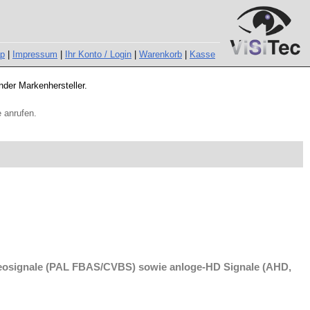
ap
|
Impressum
|
Ihr Konto / Login
|
Warenkorb
|
Kasse
nder Markenhersteller.
 anrufen.
Videosignale (PAL FBAS/CVBS) sowie anloge-HD Signale (AHD,