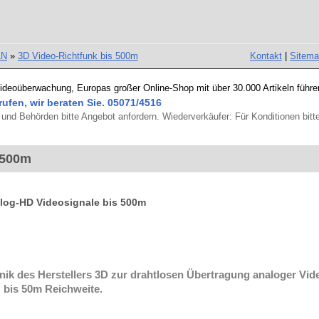
AN
»
3D Video-Richtfunk bis 500m
Kontakt
|
Sitem
Videoüberwachung, Europas großer Online-Shop mit über 30.000 Artikeln führe
rufen, wir beraten Sie. 05071/4516
und Behörden bitte Angebot anfordern. Wiederverkäufer: Für Konditionen bitte
 500m
alog-HD Videosignale bis 500m
chnik des Herstellers 3D zur drahtlosen Übertragung analoger 
z bis 50m Reichweite.