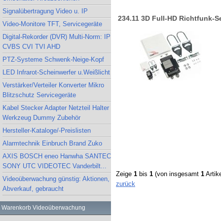
Signalübertragung Video u. IP
234.11 3D Full-HD Richtfunk-
Video-Monitore TFT, Servicegeräte
Digital-Rekorder (DVR) Multi-Norm: IP
CVBS CVI TVI AHD
PTZ-Systeme Schwenk-Neige-Kopf
LED Infrarot-Scheinwerfer u.Weißlicht
Verstärker/Verteiler Konverter Mikro
Blitzschutz Servicegeräte
Kabel Stecker Adapter Netzteil Halter
Werkzeug Dummy Zubehör
Hersteller-Kataloge/-Preislisten
Alarmtechnik Einbruch Brand Zuko
AXIS BOSCH eneo Hanwha SANTEC
SONY UTC VIDEOTEC Vanderbilt...
Zeige
1
bis
1
(von insgesamt
1
Artike
Videoüberwachung günstig: Aktionen,
zurück
Abverkauf, gebraucht
Warenkorb Videoüberwachung