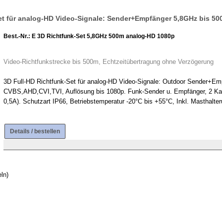
Set für analog-HD Video-Signale: Sender+Empfänger 5,8GHz bis 50
Best.-Nr.: E 3D Richtfunk-Set 5,8GHz 500m analog-HD 1080p
Video-Richtfunkstrecke bis 500m, Echtzeitübertragung ohne Verzögerung
3D Full-HD Richtfunk-Set für analog-HD Video-Signale: Outdoor Sender+Em
CVBS,AHD,CVI,TVI, Auflösung bis 1080p. Funk-Sender u. Empfänger, 2 Ka
0,5A). Schutzart IP66, Betriebstemperatur -20°C bis +55°C, Inkl. Masthalter
Details / bestellen
ln)