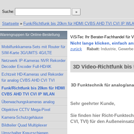
Suche:
Startseite
»
Funk/Richtfunk bis 20km für HDMI CVBS AHD TVI CVI IP WL
Warengruppen für Online-Bestellung
ViSiTec Ihr Berater-Fachhandel für 
Nicht lange klicken, einfach an
Mobilfunkkamera-Sets mit Router für
zurück
Rabatt:
Industrie, Gewerbe 
SIM-Karte 3G/UMTS 4G/LTE
Netzwerk IP-Kameras NVR Rekorder
3D Video-Richtfunk bis
Decoder Encoder Full-HD/4K
Echtzeit HD-Kameras und Rekorder
für analog CVBS AHD CVI TVI
3D Funktechnik für analog/an
Funk/Richtfunk bis 20km für HDMI
CVBS AHD TVI CVI IP WLAN
Überwachungskameras analog
Sehr geehrter Kunde,
Objektive CCTV Mega-Pixel
Sie finden hier Richt-Funkte
Kamera-Schutzgehäuse
CVI, TVI) für den Außeneinsat
Bildteiler Quad Multiplexer
Umschalter Kreuzschienen