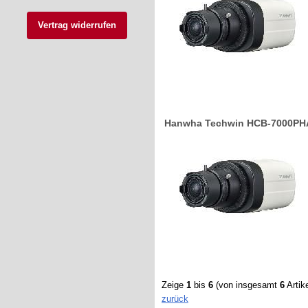
Vertrag widerrufen
Hanwha Techwin HCB-7000PHA 1
Zeige
1
bis
6
(von insgesamt
6
Artike
zurück