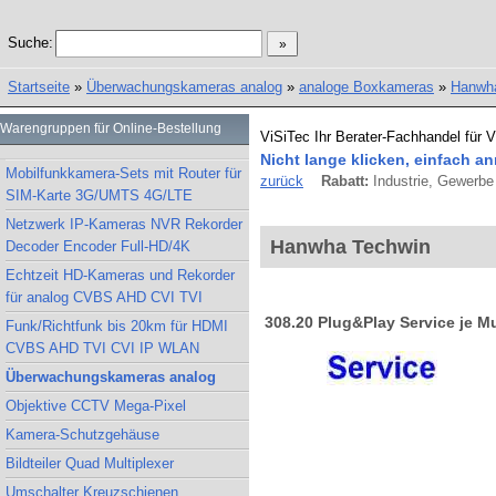
Suche:
Startseite
»
Überwachungskameras analog
»
analoge Boxkameras
»
Hanwh
Warengruppen für Online-Bestellung
ViSiTec Ihr Berater-Fachhandel für 
Nicht lange klicken, einfach an
Mobilfunkkamera-Sets mit Router für
zurück
Rabatt:
Industrie, Gewerbe 
SIM-Karte 3G/UMTS 4G/LTE
Netzwerk IP-Kameras NVR Rekorder
Hanwha Techwin
Decoder Encoder Full-HD/4K
Echtzeit HD-Kameras und Rekorder
für analog CVBS AHD CVI TVI
308.20 Plug&Play Service je M
Funk/Richtfunk bis 20km für HDMI
CVBS AHD TVI CVI IP WLAN
Überwachungskameras analog
Objektive CCTV Mega-Pixel
Kamera-Schutzgehäuse
Bildteiler Quad Multiplexer
Umschalter Kreuzschienen