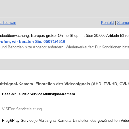
a Techwin
Kontakt
|
Sitem
Videoüberwachung, Europas großer Online-Shop mit über 30.000 Artikeln führe
rufen, wir beraten Sie. 05071/4516
und Behörden bitte Angebot anfordern. Wiederverkäufer: Für Konditionen bitte
ultisignal-Kamera. Einstellen des Videosignals (AHD, TVI-HD, CVI
Best.-Nr.: X P&P Service Multisignal-Kamera
ViSiTec Serviceleistung
Plug&Play Service je Multisignal-Kamera. Einstellen des gewünschten Vi