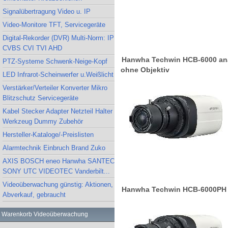
Signalübertragung Video u. IP
Video-Monitore TFT, Servicegeräte
Digital-Rekorder (DVR) Multi-Norm: IP
CVBS CVI TVI AHD
Hanwha Techwin HCB-6000 anal
PTZ-Systeme Schwenk-Neige-Kopf
ohne Objektiv
LED Infrarot-Scheinwerfer u.Weißlicht
Verstärker/Verteiler Konverter Mikro
Blitzschutz Servicegeräte
Kabel Stecker Adapter Netzteil Halter
Werkzeug Dummy Zubehör
Hersteller-Kataloge/-Preislisten
Alarmtechnik Einbruch Brand Zuko
AXIS BOSCH eneo Hanwha SANTEC
SONY UTC VIDEOTEC Vanderbilt...
Videoüberwachung günstig: Aktionen,
Hanwha Techwin HCB-6000PH 1/
Abverkauf, gebraucht
Warenkorb Videoüberwachung