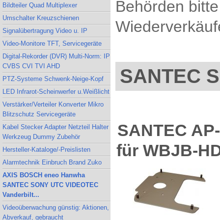
Behörden bitte
Bildteiler Quad Multiplexer
Umschalter Kreuzschienen
Wiederverkäufe
Signalübertragung Video u. IP
Video-Monitore TFT, Servicegeräte
Digital-Rekorder (DVR) Multi-Norm: IP
CVBS CVI TVI AHD
SANTEC S
PTZ-Systeme Schwenk-Neige-Kopf
LED Infrarot-Scheinwerfer u.Weißlicht
Verstärker/Verteiler Konverter Mikro
Blitzschutz Servicegeräte
SANTEC AP-H
Kabel Stecker Adapter Netzteil Halter
Werkzeug Dummy Zubehör
für WBJB-H
Hersteller-Kataloge/-Preislisten
Alarmtechnik Einbruch Brand Zuko
AXIS BOSCH eneo Hanwha
SANTEC SONY UTC VIDEOTEC
Vanderbilt...
Videoüberwachung günstig: Aktionen,
Abverkauf, gebraucht