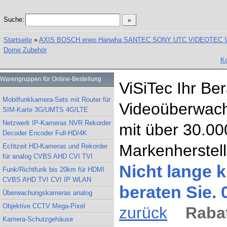
Suche:
Startseite
»
AXIS BOSCH eneo Hanwha SANTEC SONY UTC VIDEOTEC Vand
Dome Zubehör
Ko
Warengruppen für Online-Bestellung
ViSiTec Ihr Be
Mobilfunkkamera-Sets mit Router für
Videoüberwach
SIM-Karte 3G/UMTS 4G/LTE
Netzwerk IP-Kameras NVR Rekorder
mit über 30.00
Decoder Encoder Full-HD/4K
Markenherstell
Echtzeit HD-Kameras und Rekorder
für analog CVBS AHD CVI TVI
Nicht lange k
Funk/Richtfunk bis 20km für HDMI
CVBS AHD TVI CVI IP WLAN
beraten Sie.
Überwachungskameras analog
Objektive CCTV Mega-Pixel
zurück
Rabat
Kamera-Schutzgehäuse