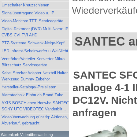
Umschalter Kreuzschienen
Wiederverkäufe
Signalübertragung Video u. IP
Video-Monitore TFT, Servicegeräte
Digital-Rekorder (DVR) Multi-Norm: IP
CVBS CVI TVI AHD
SANTEC an
PTZ-Systeme Schwenk-Neige-Kopf
LED Infrarot-Scheinwerfer u.Weißlicht
Verstärker/Verteiler Konverter Mikro
Blitzschutz Servicegeräte
SANTEC SFC
Kabel Stecker Adapter Netzteil Halter
Werkzeug Dummy Zubehör
analoge 4-1 
Hersteller-Kataloge/-Preislisten
Alarmtechnik Einbruch Brand Zuko
DC12V. Nicht 
AXIS BOSCH eneo Hanwha SANTEC
anfragen
SONY UTC VIDEOTEC Vanderbilt...
Videoüberwachung günstig: Aktionen,
Abverkauf, gebraucht
Warenkorb Videoüberwachung