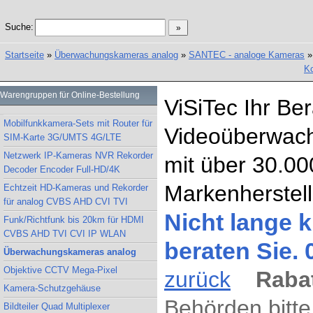
Suche:
Startseite
»
Überwachungskameras analog
»
SANTEC - analoge Kameras
Ko
Warengruppen für Online-Bestellung
ViSiTec Ihr Be
Mobilfunkkamera-Sets mit Router für
Videoüberwach
SIM-Karte 3G/UMTS 4G/LTE
Netzwerk IP-Kameras NVR Rekorder
mit über 30.00
Decoder Encoder Full-HD/4K
Markenherstell
Echtzeit HD-Kameras und Rekorder
für analog CVBS AHD CVI TVI
Nicht lange k
Funk/Richtfunk bis 20km für HDMI
CVBS AHD TVI CVI IP WLAN
beraten Sie.
Überwachungskameras analog
Objektive CCTV Mega-Pixel
zurück
Rabat
Kamera-Schutzgehäuse
Behörden bitte
Bildteiler Quad Multiplexer