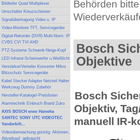
Behörden bitte
Bildteiler Quad Multiplexer
Umschalter Kreuzschienen
Wiederverkäufe
Signalübertragung Video u. IP
Video-Monitore TFT, Servicegeräte
Digital-Rekorder (DVR) Multi-Norm: IP
CVBS CVI TVI AHD
Bosch Sich
PTZ-Systeme Schwenk-Neige-Kopf
Objektive
LED Infrarot-Scheinwerfer u.Weißlicht
Verstärker/Verteiler Konverter Mikro
Blitzschutz Servicegeräte
Kabel Stecker Adapter Netzteil Halter
Werkzeug Dummy Zubehör
Bosch Siche
Hersteller-Kataloge/-Preislisten
Alarmtechnik Einbruch Brand Zuko
Objektiv, Tag
AXIS BOSCH eneo Hanwha
manuell IR-ko
SANTEC SONY UTC VIDEOTEC
Vanderbilt...
Videoüberwachung günstig: Aktionen,
Abverkauf, gebraucht