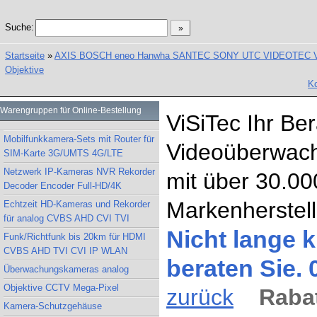
Suche:
Startseite
»
AXIS BOSCH eneo Hanwha SANTEC SONY UTC VIDEOTEC Vand
Objektive
Ko
Warengruppen für Online-Bestellung
ViSiTec Ihr Be
Mobilfunkkamera-Sets mit Router für
Videoüberwach
SIM-Karte 3G/UMTS 4G/LTE
Netzwerk IP-Kameras NVR Rekorder
mit über 30.00
Decoder Encoder Full-HD/4K
Markenherstell
Echtzeit HD-Kameras und Rekorder
für analog CVBS AHD CVI TVI
Nicht lange k
Funk/Richtfunk bis 20km für HDMI
CVBS AHD TVI CVI IP WLAN
beraten Sie.
Überwachungskameras analog
Objektive CCTV Mega-Pixel
zurück
Rabat
Kamera-Schutzgehäuse