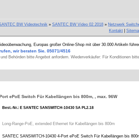
SANTEC BW Videotechnik
»
SANTEC BW Video 02.2018
»
Netzwerk Switch
Kontakt
|
Sitem
Videoüberwachung, Europas großer Online-Shop mit über 30.000 Artikeln führe
rufen, wir beraten Sie. 05071/4516
und Behörden bitte Angebot anfordern. Wiederverkäufer: Für Konditionen bitte
rt ePoE Switch Für Kabellängen bis 800m, , max. 96W
Best.-Nr.: E SANTEC SANSWITCH-10430 SA PL2.18
Long-Range-PoE, extended Ethernet für Kabellängen bis 800m
SANTEC SANSWITCH-10430 4-Port ePoE Switch Für Kabellängen bis 800m, m