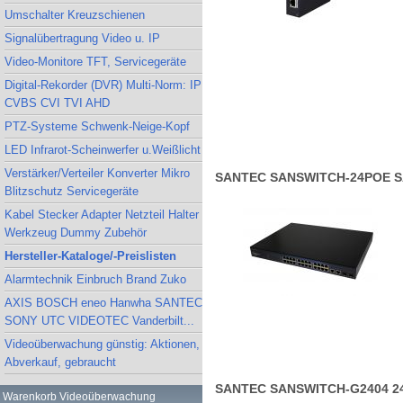
Umschalter Kreuzschienen
Signalübertragung Video u. IP
Video-Monitore TFT, Servicegeräte
Digital-Rekorder (DVR) Multi-Norm: IP
CVBS CVI TVI AHD
PTZ-Systeme Schwenk-Neige-Kopf
LED Infrarot-Scheinwerfer u.Weißlicht
Verstärker/Verteiler Konverter Mikro
SANTEC SANSWITCH-24POE SANT
Blitzschutz Servicegeräte
Kabel Stecker Adapter Netzteil Halter
Werkzeug Dummy Zubehör
Hersteller-Kataloge/-Preislisten
Alarmtechnik Einbruch Brand Zuko
AXIS BOSCH eneo Hanwha SANTEC
SONY UTC VIDEOTEC Vanderbilt...
Videoüberwachung günstig: Aktionen,
Abverkauf, gebraucht
SANTEC SANSWITCH-G2404 24-P
Warenkorb Videoüberwachung