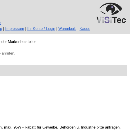
e
ap
|
Impressum
|
Ihr Konto / Login
|
Warenkorb
|
Kasse
nder Markenhersteller.
 anrufen.
ax. 96W - Rabatt für Gewerbe, Behörden u. Industrie bitte anfragen.