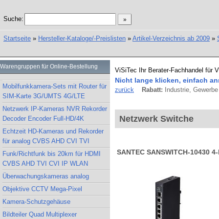
Suche:
Startseite
»
Hersteller-Kataloge/-Preislisten
»
Artikel-Verzeichnis ab 2009
»
Warengruppen für Online-Bestellung
ViSiTec Ihr Berater-Fachhandel für 
Nicht lange klicken, einfach an
Mobilfunkkamera-Sets mit Router für
zurück
Rabatt:
Industrie, Gewerbe 
SIM-Karte 3G/UMTS 4G/LTE
Netzwerk IP-Kameras NVR Rekorder
Netzwerk Switche
Decoder Encoder Full-HD/4K
Echtzeit HD-Kameras und Rekorder
für analog CVBS AHD CVI TVI
SANTEC SANSWITCH-10430 4-Po
Funk/Richtfunk bis 20km für HDMI
CVBS AHD TVI CVI IP WLAN
Überwachungskameras analog
Objektive CCTV Mega-Pixel
Kamera-Schutzgehäuse
Bildteiler Quad Multiplexer