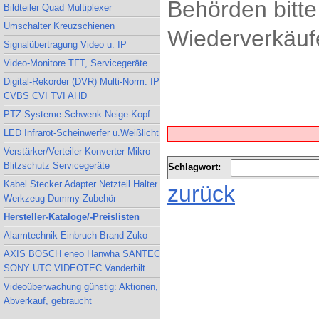
Behörden bitte
Bildteiler Quad Multiplexer
Umschalter Kreuzschienen
Wiederverkäufe
Signalübertragung Video u. IP
Video-Monitore TFT, Servicegeräte
Digital-Rekorder (DVR) Multi-Norm: IP
CVBS CVI TVI AHD
PTZ-Systeme Schwenk-Neige-Kopf
LED Infrarot-Scheinwerfer u.Weißlicht
Verstärker/Verteiler Konverter Mikro
Blitzschutz Servicegeräte
Schlagwort:
Kabel Stecker Adapter Netzteil Halter
zurück
Werkzeug Dummy Zubehör
Hersteller-Kataloge/-Preislisten
Alarmtechnik Einbruch Brand Zuko
AXIS BOSCH eneo Hanwha SANTEC
SONY UTC VIDEOTEC Vanderbilt...
Videoüberwachung günstig: Aktionen,
Abverkauf, gebraucht