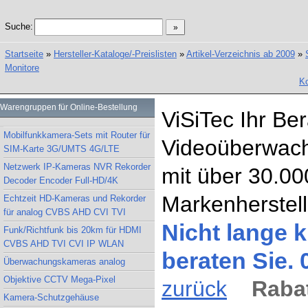
Suche:
Startseite
»
Hersteller-Kataloge/-Preislisten
»
Artikel-Verzeichnis ab 2009
»
Monitore
Ko
Warengruppen für Online-Bestellung
ViSiTec Ihr Be
Mobilfunkkamera-Sets mit Router für
Videoüberwach
SIM-Karte 3G/UMTS 4G/LTE
Netzwerk IP-Kameras NVR Rekorder
mit über 30.00
Decoder Encoder Full-HD/4K
Markenherstell
Echtzeit HD-Kameras und Rekorder
für analog CVBS AHD CVI TVI
Nicht lange k
Funk/Richtfunk bis 20km für HDMI
CVBS AHD TVI CVI IP WLAN
beraten Sie.
Überwachungskameras analog
Objektive CCTV Mega-Pixel
zurück
Rabat
Kamera-Schutzgehäuse