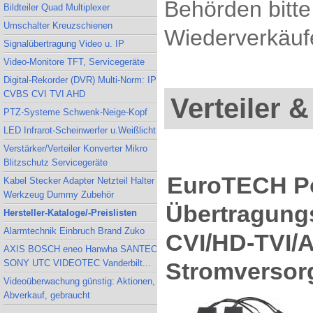
Behörden bitte
Bildteiler Quad Multiplexer
Umschalter Kreuzschienen
Wiederverkäufe
Signalübertragung Video u. IP
Video-Monitore TFT, Servicegeräte
Digital-Rekorder (DVR) Multi-Norm: IP
CVBS CVI TVI AHD
Verteiler &
PTZ-Systeme Schwenk-Neige-Kopf
LED Infrarot-Scheinwerfer u.Weißlicht
Verstärker/Verteiler Konverter Mikro
Blitzschutz Servicegeräte
EuroTECH Po
Kabel Stecker Adapter Netzteil Halter
Werkzeug Dummy Zubehör
Übertragungs
Hersteller-Kataloge/-Preislisten
Alarmtechnik Einbruch Brand Zuko
CVI/HD-TVI
AXIS BOSCH eneo Hanwha SANTEC
Stromversor
SONY UTC VIDEOTEC Vanderbilt...
Videoüberwachung günstig: Aktionen,
Abverkauf, gebraucht