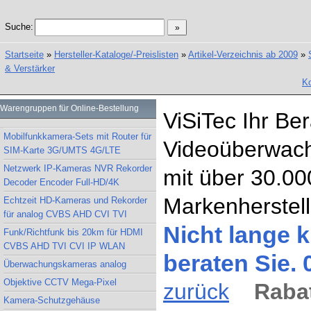
Suche:
Startseite
»
Hersteller-Kataloge/-Preislisten
»
Artikel-Verzeichnis ab 2009
»
& Verstärker
Ko
Warengruppen für Online-Bestellung
ViSiTec Ihr Be
Mobilfunkkamera-Sets mit Router für
Videoüberwach
SIM-Karte 3G/UMTS 4G/LTE
Netzwerk IP-Kameras NVR Rekorder
mit über 30.00
Decoder Encoder Full-HD/4K
Markenherstell
Echtzeit HD-Kameras und Rekorder
für analog CVBS AHD CVI TVI
Nicht lange k
Funk/Richtfunk bis 20km für HDMI
CVBS AHD TVI CVI IP WLAN
beraten Sie.
Überwachungskameras analog
Objektive CCTV Mega-Pixel
zurück
Rabat
Kamera-Schutzgehäuse