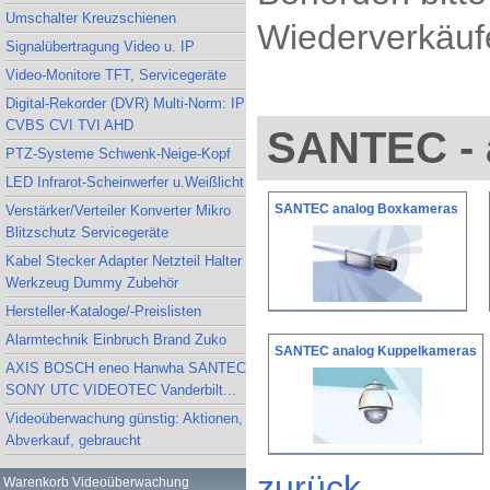
Umschalter Kreuzschienen
Wiederverkäufe
Signalübertragung Video u. IP
Video-Monitore TFT, Servicegeräte
Digital-Rekorder (DVR) Multi-Norm: IP
CVBS CVI TVI AHD
SANTEC - 
PTZ-Systeme Schwenk-Neige-Kopf
LED Infrarot-Scheinwerfer u.Weißlicht
SANTEC analog Boxkameras
Verstärker/Verteiler Konverter Mikro
Blitzschutz Servicegeräte
Kabel Stecker Adapter Netzteil Halter
Werkzeug Dummy Zubehör
Hersteller-Kataloge/-Preislisten
Alarmtechnik Einbruch Brand Zuko
SANTEC analog Kuppelkameras
AXIS BOSCH eneo Hanwha SANTEC
SONY UTC VIDEOTEC Vanderbilt...
Videoüberwachung günstig: Aktionen,
Abverkauf, gebraucht
zurück
Warenkorb Videoüberwachung