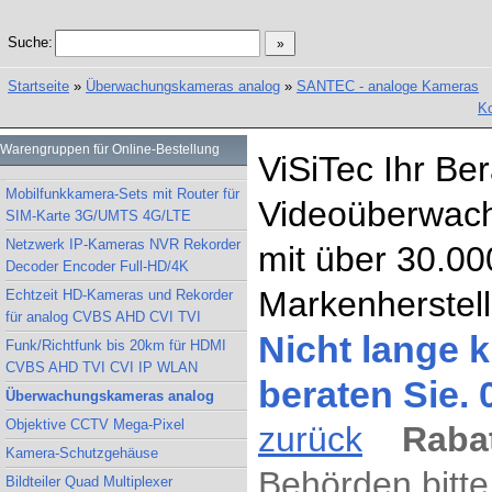
Suche:
Startseite
»
Überwachungskameras analog
»
SANTEC - analoge Kameras
Ko
Warengruppen für Online-Bestellung
ViSiTec Ihr Be
Mobilfunkkamera-Sets mit Router für
Videoüberwach
SIM-Karte 3G/UMTS 4G/LTE
Netzwerk IP-Kameras NVR Rekorder
mit über 30.00
Decoder Encoder Full-HD/4K
Markenherstell
Echtzeit HD-Kameras und Rekorder
für analog CVBS AHD CVI TVI
Nicht lange k
Funk/Richtfunk bis 20km für HDMI
CVBS AHD TVI CVI IP WLAN
beraten Sie.
Überwachungskameras analog
Objektive CCTV Mega-Pixel
zurück
Rabat
Kamera-Schutzgehäuse
Behörden bitte
Bildteiler Quad Multiplexer