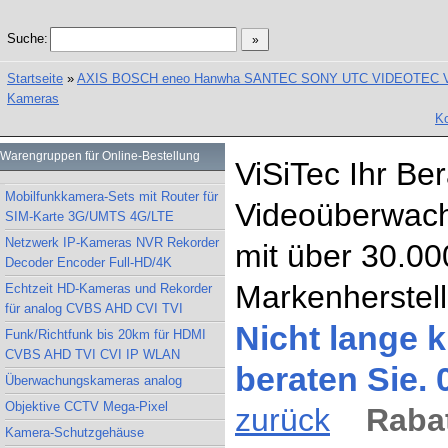
Suche:
Startseite
»
AXIS BOSCH eneo Hanwha SANTEC SONY UTC VIDEOTEC Vand
Kameras
Ko
Warengruppen für Online-Bestellung
ViSiTec Ihr Be
Mobilfunkkamera-Sets mit Router für
Videoüberwach
SIM-Karte 3G/UMTS 4G/LTE
Netzwerk IP-Kameras NVR Rekorder
mit über 30.00
Decoder Encoder Full-HD/4K
Markenherstell
Echtzeit HD-Kameras und Rekorder
für analog CVBS AHD CVI TVI
Nicht lange k
Funk/Richtfunk bis 20km für HDMI
CVBS AHD TVI CVI IP WLAN
beraten Sie.
Überwachungskameras analog
Objektive CCTV Mega-Pixel
zurück
Rabat
Kamera-Schutzgehäuse