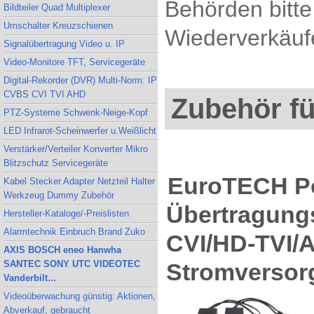
Behörden bitte
Bildteiler Quad Multiplexer
Umschalter Kreuzschienen
Wiederverkäufe
Signalübertragung Video u. IP
Video-Monitore TFT, Servicegeräte
Digital-Rekorder (DVR) Multi-Norm: IP
CVBS CVI TVI AHD
Zubehör f
PTZ-Systeme Schwenk-Neige-Kopf
LED Infrarot-Scheinwerfer u.Weißlicht
Verstärker/Verteiler Konverter Mikro
Blitzschutz Servicegeräte
EuroTECH Po
Kabel Stecker Adapter Netzteil Halter
Werkzeug Dummy Zubehör
Übertragungs
Hersteller-Kataloge/-Preislisten
Alarmtechnik Einbruch Brand Zuko
CVI/HD-TVI
AXIS BOSCH eneo Hanwha
Stromversor
SANTEC SONY UTC VIDEOTEC
Vanderbilt...
Videoüberwachung günstig: Aktionen,
Abverkauf, gebraucht