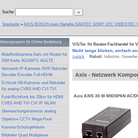
Suche:
Startseite
»
AXIS BOSCH eneo Hanwha SANTEC SONY UTC VIDEOTEC Vand
Warengruppen für Online-Bestellung
ViSiTec Ihr Berater-Fachhandel für 
Nicht lange klicken, einfach an
Mobilfunkkamera-Sets mit Router für
zurück
Rabatt:
Industrie, Gewerbe 
SIM-Karte 3G/UMTS 4G/LTE
Netzwerk IP-Kameras NVR Rekorder
Axis - Netzwerk Kompo
Decoder Encoder Full-HD/4K
Echtzeit HD-Kameras und Rekorder
für analog CVBS AHD CVI TVI
Axis AXIS 30 W MIDSPAN AC/DC 
Funk/Richtfunk bis 20km für HDMI
CVBS AHD TVI CVI IP WLAN
Überwachungskameras analog
Objektive CCTV Mega-Pixel
Kamera-Schutzgehäuse
Bildteiler Quad Multiplexer