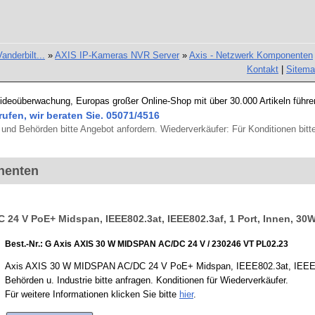
erbilt...
»
AXIS IP-Kameras NVR Server
»
Axis - Netzwerk Komponenten
Kontakt
|
Sitem
Videoüberwachung, Europas großer Online-Shop mit über 30.000 Artikeln führe
rufen, wir beraten Sie. 05071/4516
und Behörden bitte Angebot anfordern. Wiederverkäufer: Für Konditionen bitte
nenten
24 V PoE+ Midspan, IEEE802.3at, IEEE802.3af, 1 Port, Innen, 30W
Best.-Nr.: G Axis AXIS 30 W MIDSPAN AC/DC 24 V / 230246 VT PL02.23
Axis AXIS 30 W MIDSPAN AC/DC 24 V PoE+ Midspan, IEEE802.3at, IEEE802.
Behörden u. Industrie bitte anfragen. Konditionen für Wiederverkäufer.
Für weitere Informationen klicken Sie bitte
hier
.