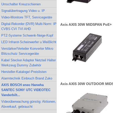
Umschalter Kreuzschienen
Signalübertragung Video u. IP
Video-Monitore TFT, Servicegeräte
Digital-Rekorder (DVR) Multi-Norm: IP
Axis AXIS 30W MIDSPAN PoE+ Mi
CVBS CVI TVI AHD
PTZ-Systeme Schwenk-Neige-Kopf
LED Infrarot-Scheinwerfer u.Weißlicht
Verstärker/Verteiler Konverter Mikro
Blitzschutz Servicegeräte
Kabel Stecker Adapter Netzteil Halter
Werkzeug Dummy Zubehör
Hersteller-Kataloge/-Preislisten
Alarmtechnik Einbruch Brand Zuko
Axis AXIS 30W OUTDOOR MIDSPA
AXIS BOSCH eneo Hanwha
SANTEC SONY UTC VIDEOTEC
Vanderbilt...
Videoüberwachung günstig: Aktionen,
Abverkauf, gebraucht