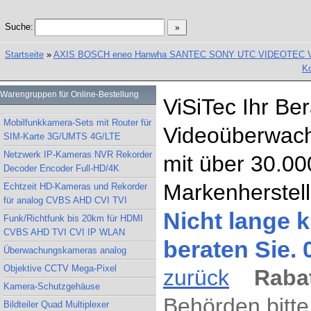
Suche:
Startseite
»
AXIS BOSCH eneo Hanwha SANTEC SONY UTC VIDEOTEC Vand
Ko
Warengruppen für Online-Bestellung
ViSiTec Ihr Be
Mobilfunkkamera-Sets mit Router für
Videoüberwach
SIM-Karte 3G/UMTS 4G/LTE
Netzwerk IP-Kameras NVR Rekorder
mit über 30.00
Decoder Encoder Full-HD/4K
Markenherstell
Echtzeit HD-Kameras und Rekorder
für analog CVBS AHD CVI TVI
Nicht lange k
Funk/Richtfunk bis 20km für HDMI
CVBS AHD TVI CVI IP WLAN
beraten Sie.
Überwachungskameras analog
Objektive CCTV Mega-Pixel
zurück
Rabat
Kamera-Schutzgehäuse
Behörden bitte
Bildteiler Quad Multiplexer