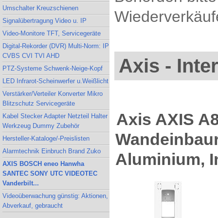
Umschalter Kreuzschienen
Wiederverkäufe
Signalübertragung Video u. IP
Video-Monitore TFT, Servicegeräte
Digital-Rekorder (DVR) Multi-Norm: IP
CVBS CVI TVI AHD
Axis - Int
PTZ-Systeme Schwenk-Neige-Kopf
LED Infrarot-Scheinwerfer u.Weißlicht
Verstärker/Verteiler Konverter Mikro
Blitzschutz Servicegeräte
Axis AXIS 
Kabel Stecker Adapter Netzteil Halter
Werkzeug Dummy Zubehör
Wandeinbaur
Hersteller-Kataloge/-Preislisten
Alarmtechnik Einbruch Brand Zuko
Aluminium, 
AXIS BOSCH eneo Hanwha
SANTEC SONY UTC VIDEOTEC
Vanderbilt...
Videoüberwachung günstig: Aktionen,
Abverkauf, gebraucht