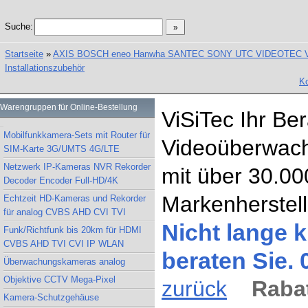
Suche:
Startseite
»
AXIS BOSCH eneo Hanwha SANTEC SONY UTC VIDEOTEC Vand
Installationszubehör
Ko
Warengruppen für Online-Bestellung
ViSiTec Ihr Be
Mobilfunkkamera-Sets mit Router für
Videoüberwach
SIM-Karte 3G/UMTS 4G/LTE
Netzwerk IP-Kameras NVR Rekorder
mit über 30.00
Decoder Encoder Full-HD/4K
Markenherstell
Echtzeit HD-Kameras und Rekorder
für analog CVBS AHD CVI TVI
Nicht lange k
Funk/Richtfunk bis 20km für HDMI
CVBS AHD TVI CVI IP WLAN
beraten Sie.
Überwachungskameras analog
Objektive CCTV Mega-Pixel
zurück
Rabat
Kamera-Schutzgehäuse