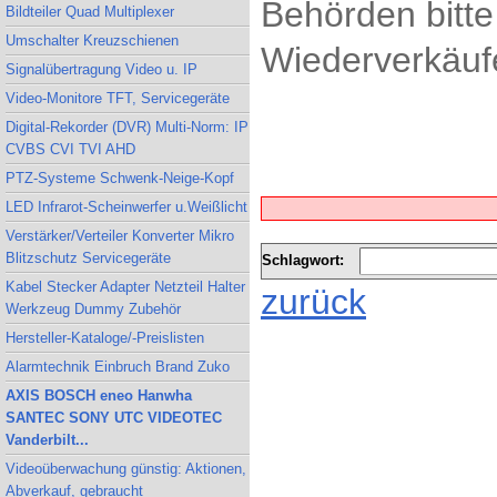
Behörden bitte
Bildteiler Quad Multiplexer
Umschalter Kreuzschienen
Wiederverkäufe
Signalübertragung Video u. IP
Video-Monitore TFT, Servicegeräte
Digital-Rekorder (DVR) Multi-Norm: IP
CVBS CVI TVI AHD
PTZ-Systeme Schwenk-Neige-Kopf
LED Infrarot-Scheinwerfer u.Weißlicht
Verstärker/Verteiler Konverter Mikro
Blitzschutz Servicegeräte
Schlagwort:
Kabel Stecker Adapter Netzteil Halter
zurück
Werkzeug Dummy Zubehör
Hersteller-Kataloge/-Preislisten
Alarmtechnik Einbruch Brand Zuko
AXIS BOSCH eneo Hanwha
SANTEC SONY UTC VIDEOTEC
Vanderbilt...
Videoüberwachung günstig: Aktionen,
Abverkauf, gebraucht