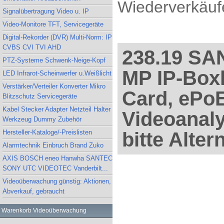
Wiederverkäufe
Signalübertragung Video u. IP
Video-Monitore TFT, Servicegeräte
Digital-Rekorder (DVR) Multi-Norm: IP
CVBS CVI TVI AHD
238.19 S
PTZ-Systeme Schwenk-Neige-Kopf
MP IP-Box
LED Infrarot-Scheinwerfer u.Weißlicht
Verstärker/Verteiler Konverter Mikro
Card, ePoE
Blitzschutz Servicegeräte
Kabel Stecker Adapter Netzteil Halter
Videoanaly
Werkzeug Dummy Zubehör
Hersteller-Kataloge/-Preislisten
bitte Alter
Alarmtechnik Einbruch Brand Zuko
AXIS BOSCH eneo Hanwha SANTEC
SONY UTC VIDEOTEC Vanderbilt...
Videoüberwachung günstig: Aktionen,
Abverkauf, gebraucht
Warenkorb Videoüberwachung