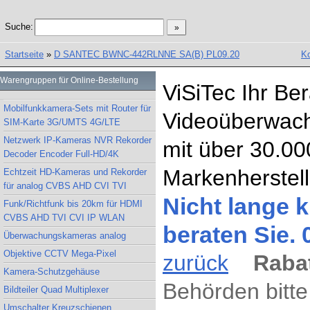
Suche:
Startseite
»
D SANTEC BWNC-442RLNNE SA(B) PL09.20
Ko
Warengruppen für Online-Bestellung
ViSiTec Ihr Be
Mobilfunkkamera-Sets mit Router für
Videoüberwach
SIM-Karte 3G/UMTS 4G/LTE
Netzwerk IP-Kameras NVR Rekorder
mit über 30.00
Decoder Encoder Full-HD/4K
Markenherstell
Echtzeit HD-Kameras und Rekorder
für analog CVBS AHD CVI TVI
Nicht lange k
Funk/Richtfunk bis 20km für HDMI
CVBS AHD TVI CVI IP WLAN
beraten Sie.
Überwachungskameras analog
Objektive CCTV Mega-Pixel
zurück
Rabat
Kamera-Schutzgehäuse
Behörden bitte
Bildteiler Quad Multiplexer
Umschalter Kreuzschienen