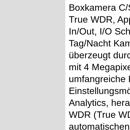
Boxkamera C/S
True WDR, App
In/Out, I/O S
Tag/Nacht Ka
überzeugt durc
mit 4 Megapixe
umfangreiche 
Einstellungsm
Analytics, her
WDR (True WD
automatischen 