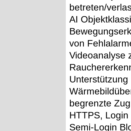
betreten/verla
AI Objektklass
Bewegungserke
von Fehlalarm
Videoanalyse 
Rauchererkenn
Unterstützung
Wärmebildüberl
begrenzte Zugr
HTTPS, Login V
Semi-Login Blo