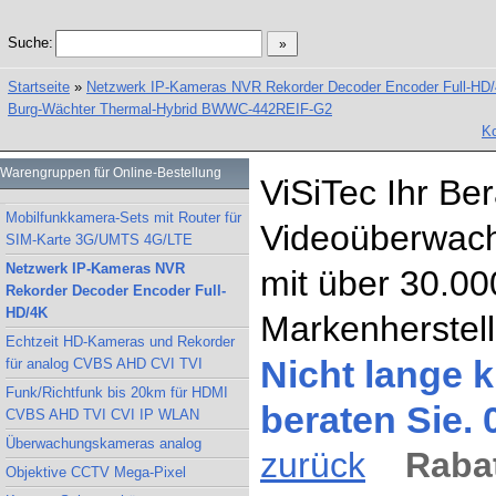
Suche:
Startseite
»
Netzwerk IP-Kameras NVR Rekorder Decoder Encoder Full-HD
Burg-Wächter Thermal-Hybrid BWWC-442REIF-G2
Ko
Warengruppen für Online-Bestellung
ViSiTec Ihr Be
Mobilfunkkamera-Sets mit Router für
Videoüberwach
SIM-Karte 3G/UMTS 4G/LTE
Netzwerk IP-Kameras NVR
mit über 30.00
Rekorder Decoder Encoder Full-
HD/4K
Markenherstell
Echtzeit HD-Kameras und Rekorder
Nicht lange k
für analog CVBS AHD CVI TVI
Funk/Richtfunk bis 20km für HDMI
beraten Sie.
CVBS AHD TVI CVI IP WLAN
Überwachungskameras analog
zurück
Rabat
Objektive CCTV Mega-Pixel