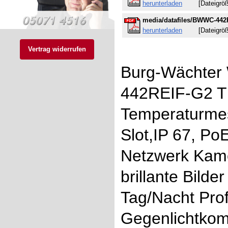
herunterladen
[Dateigröße
media/datafiles/BWWC-442
herunterladen
[Dateigröße
Vertrag widerrufen
Burg-Wächter
442REIF-G2 T
Temperaturmes
Slot,IP 67, P
Netzwerk Kame
brillante Bilde
Tag/Nacht Profi
Gegenlichtko