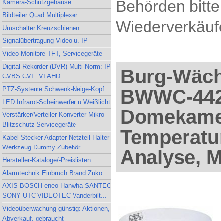
Behörden bitte
Kamera-Schutzgehäuse
Bildteiler Quad Multiplexer
Wiederverkäufe
Umschalter Kreuzschienen
Signalübertragung Video u. IP
Video-Monitore TFT, Servicegeräte
Digital-Rekorder (DVR) Multi-Norm: IP
Burg-Wäch
CVBS CVI TVI AHD
PTZ-Systeme Schwenk-Neige-Kopf
BWWC-442R
LED Infrarot-Scheinwerfer u.Weißlicht
Domekame
Verstärker/Verteiler Konverter Mikro
Blitzschutz Servicegeräte
Temperatu
Kabel Stecker Adapter Netzteil Halter
Werkzeug Dummy Zubehör
Analyse, M
Hersteller-Kataloge/-Preislisten
Alarmtechnik Einbruch Brand Zuko
AXIS BOSCH eneo Hanwha SANTEC
SONY UTC VIDEOTEC Vanderbilt...
Videoüberwachung günstig: Aktionen,
Abverkauf, gebraucht