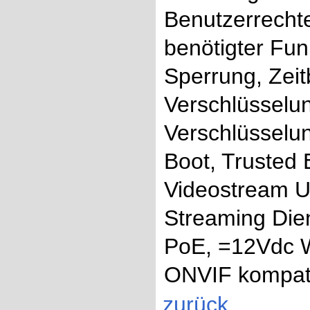
Benutzerrechte
benötigter Fun
Sperrung, Zeit
Verschlüsselun
Verschlüsselun
Boot, Trusted
Videostream Up
Streaming Die
PoE, =12Vdc W
ONVIF kompat
zurück