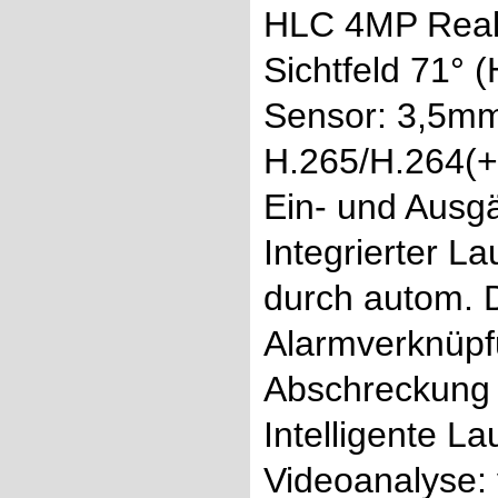
HLC 4MP Realb
Sichtfeld 71° 
Sensor: 3,5mm 
H.265/H.264(+
Ein- und Ausg
Integrierter L
durch autom. 
Alarmverknüpfu
Abschreckung 
Intelligente 
Videoanalyse: v