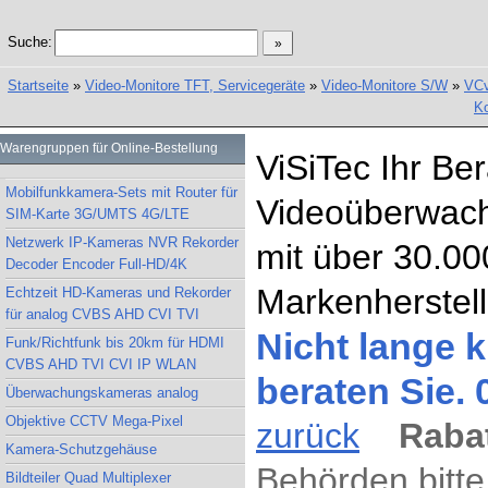
Suche:
Startseite
»
Video-Monitore TFT, Servicegeräte
»
Video-Monitore S/W
»
VCv
Ko
Warengruppen für Online-Bestellung
ViSiTec Ihr Be
Mobilfunkkamera-Sets mit Router für
Videoüberwach
SIM-Karte 3G/UMTS 4G/LTE
Netzwerk IP-Kameras NVR Rekorder
mit über 30.00
Decoder Encoder Full-HD/4K
Markenherstell
Echtzeit HD-Kameras und Rekorder
für analog CVBS AHD CVI TVI
Nicht lange k
Funk/Richtfunk bis 20km für HDMI
CVBS AHD TVI CVI IP WLAN
beraten Sie.
Überwachungskameras analog
Objektive CCTV Mega-Pixel
zurück
Rabat
Kamera-Schutzgehäuse
Behörden bitte
Bildteiler Quad Multiplexer