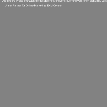
Alle unsere Preise enthalten die gesetzliche Mehrwertsteuer und verstehen sich zzgl. V
Unser Partner für Online-Marketing: EKM Consult