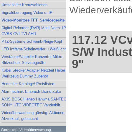
Umschalter Kreuzschienen
Wiederverkäufe
Signalübertragung Video u. IP
Video-Monitore TFT, Servicegeräte
Digital-Rekorder (DVR) Multi-Norm: IP
CVBS CVI TVI AHD
117.12 VC
PTZ-Systeme Schwenk-Neige-Kopf
S/W Indust
LED Infrarot-Scheinwerfer u.Weißlicht
Verstärker/Verteiler Konverter Mikro
9"
Blitzschutz Servicegeräte
Kabel Stecker Adapter Netzteil Halter
Werkzeug Dummy Zubehör
Hersteller-Kataloge/-Preislisten
Alarmtechnik Einbruch Brand Zuko
AXIS BOSCH eneo Hanwha SANTEC
SONY UTC VIDEOTEC Vanderbilt...
Videoüberwachung günstig: Aktionen,
Abverkauf, gebraucht
Warenkorb Videoüberwachung