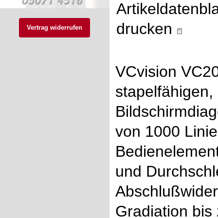
Artikeldatenbla
drucken
Vertrag widerrufen
VCvision VC20
stapelfähigen,
Bildschirmdia
von 1000 Lini
Bedienelement
und Durchschl
Abschlußwiders
Gradiation bis